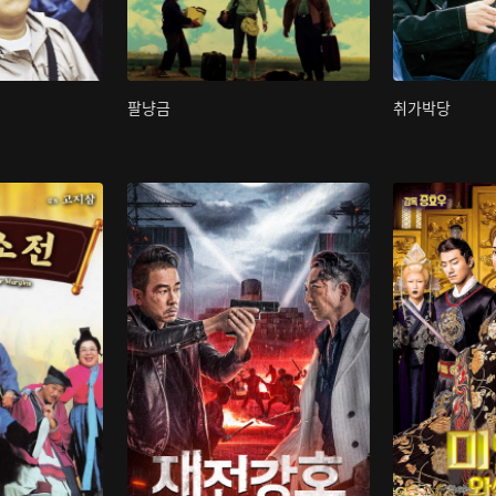
팔냥금
취가박당