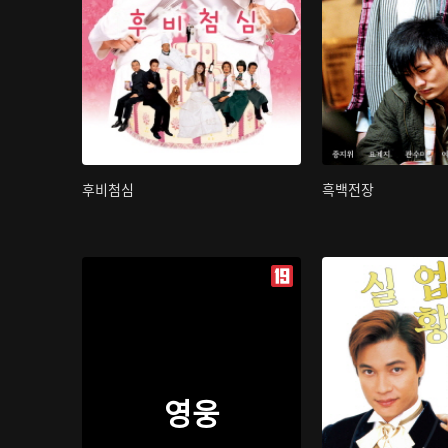
후비첨심
흑백전장
영웅