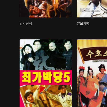
강시선생
팔보기병