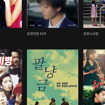
초련무한 터치
초련나사면