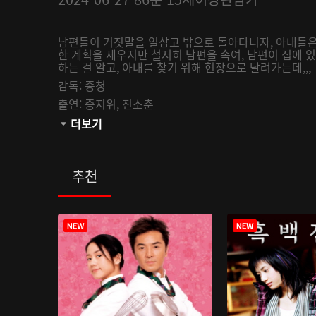
남편들이 거짓말을 일삼고 밖으로 돌아다니자, 아내들은
한 계획을 세우지만 철저히 남편을 속여, 남편이 집에 
하는 걸 알고, 아내를 찾기 위해 현장으로 달려가는데,,,
감독:
종청
출연:
증지위,
진소춘
관람등급:
더보기
추천