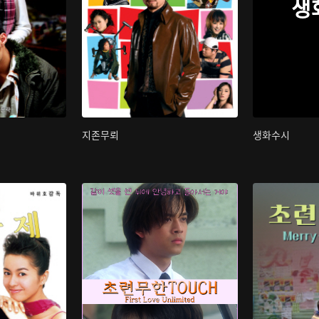
생
지존무뢰
생화수시