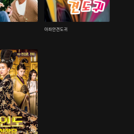
아좌안견도귀