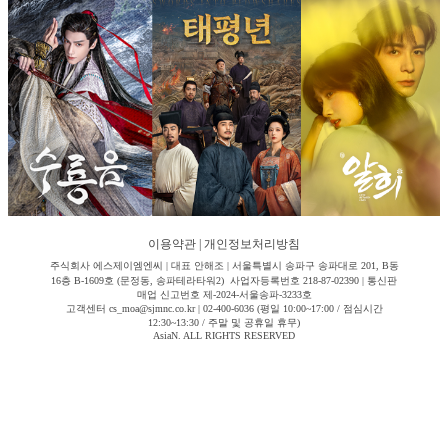
이용약관
|
개인정보처리방침
주식회사 에스제이엠엔씨 | 대표 안해조 | 서울특별시 송파구 송파대로 201, B동
16층 B-1609호 (문정동, 송파테라타워2) 사업자등록번호 218-87-02390 | 통신판
매업 신고번호 제-2024-서울송파-3233호
고객센터 cs_moa@sjmnc.co.kr | 02-400-6036 (평일 10:00~17:00 / 점심시간
12:30~13:30 / 주말 및 공휴일 휴무)
AsiaN. ALL RIGHTS RESERVED