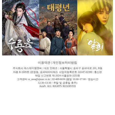
이용약관
|
개인정보처리방침
주식회사 에스제이엠엔씨 | 대표 안해조 | 서울특별시 송파구 송파대로 201, B동
16층 B-1609호 (문정동, 송파테라타워2) 사업자등록번호 218-87-02390 | 통신판
매업 신고번호 제-2024-서울송파-3233호
고객센터 cs_moa@sjmnc.co.kr | 02-400-6036 (평일 10:00~17:00 / 점심시간
12:30~13:30 / 주말 및 공휴일 휴무)
AsiaN. ALL RIGHTS RESERVED