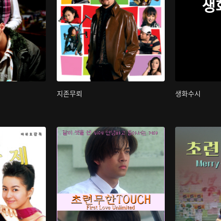
생
지존무뢰
생화수시