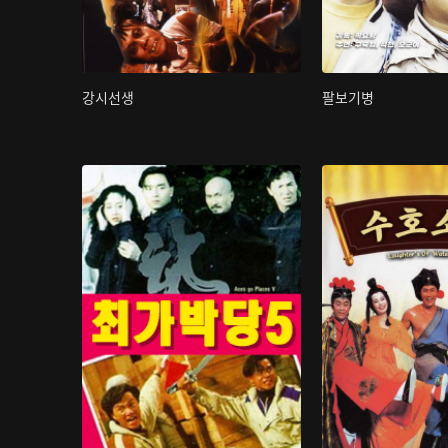
강시선생
팔보기병