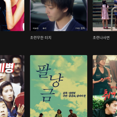
초련무한 터치
초련나사면