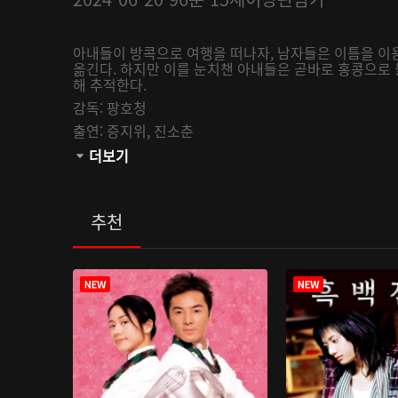
아내들이 방콕으로 여행을 떠나자, 남자들은 이틈을 이
옮긴다. 하지만 이를 눈치챈 아내들은 곧바로 홍콩으로
해 추적한다.
감독:
팡호청
출연:
증지위,
진소춘
관람등급:
더보기
추천