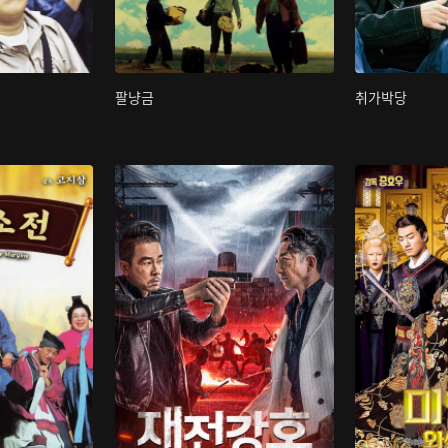
팔냥금
취가박당