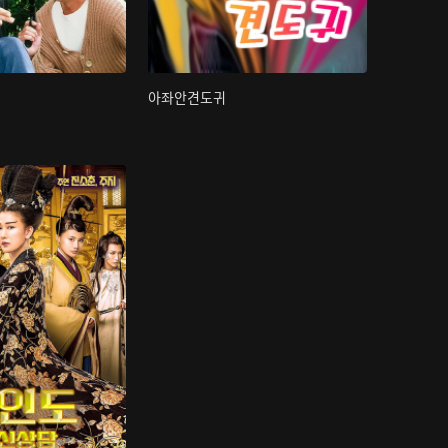
아좌안견도귀