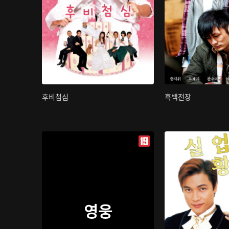
후비첨심
흑백전장
영웅