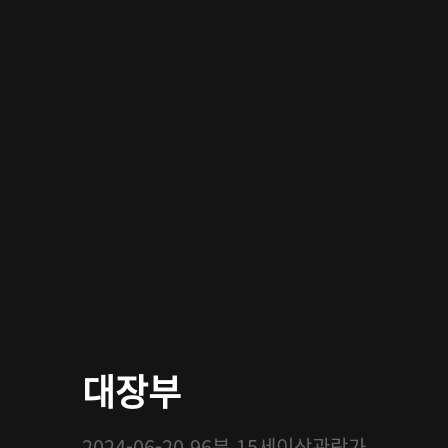
대장부
2024-06-20
96분
15세이상관람가