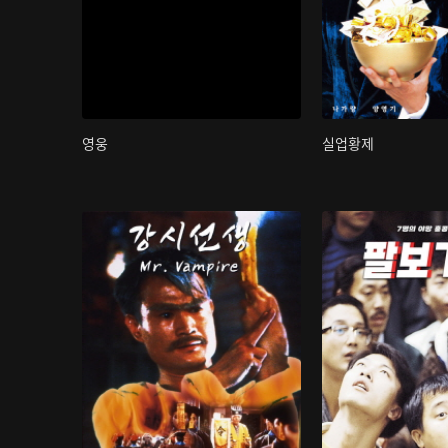
영웅
실업황제