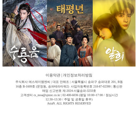
이용약관
|
개인정보처리방침
주식회사 에스제이엠엔씨 | 대표 안해조 | 서울특별시 송파구 송파대로 201, B동
16층 B-1609호 (문정동, 송파테라타워2) 사업자등록번호 218-87-02390 | 통신판
매업 신고번호 제-2024-서울송파-3233호
고객센터 cs_moa@sjmnc.co.kr | 02-400-6036 (평일 10:00~17:00 / 점심시간
12:30~13:30 / 주말 및 공휴일 휴무)
AsiaN. ALL RIGHTS RESERVED