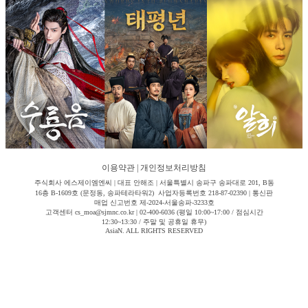
이용약관
|
개인정보처리방침
주식회사 에스제이엠엔씨 | 대표 안해조 | 서울특별시 송파구 송파대로 201, B동
16층 B-1609호 (문정동, 송파테라타워2) 사업자등록번호 218-87-02390 | 통신판
매업 신고번호 제-2024-서울송파-3233호
고객센터 cs_moa@sjmnc.co.kr | 02-400-6036 (평일 10:00~17:00 / 점심시간
12:30~13:30 / 주말 및 공휴일 휴무)
AsiaN. ALL RIGHTS RESERVED