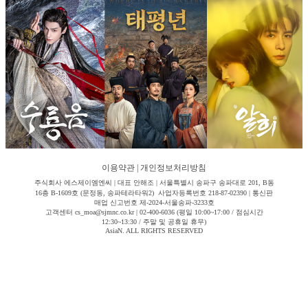
이용약관
|
개인정보처리방침
주식회사 에스제이엠엔씨 | 대표 안해조 | 서울특별시 송파구 송파대로 201, B동
16층 B-1609호 (문정동, 송파테라타워2) 사업자등록번호 218-87-02390 | 통신판
매업 신고번호 제-2024-서울송파-3233호
고객센터 cs_moa@sjmnc.co.kr | 02-400-6036 (평일 10:00~17:00 / 점심시간
12:30~13:30 / 주말 및 공휴일 휴무)
AsiaN. ALL RIGHTS RESERVED