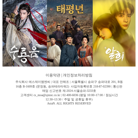
이용약관
|
개인정보처리방침
주식회사 에스제이엠엔씨 | 대표 안해조 | 서울특별시 송파구 송파대로 201, B동
16층 B-1609호 (문정동, 송파테라타워2) 사업자등록번호 218-87-02390 | 통신판
매업 신고번호 제-2024-서울송파-3233호
고객센터 cs_moa@sjmnc.co.kr | 02-400-6036 (평일 10:00~17:00 / 점심시간
12:30~13:30 / 주말 및 공휴일 휴무)
AsiaN. ALL RIGHTS RESERVED