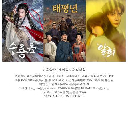
이용약관
|
개인정보처리방침
주식회사 에스제이엠엔씨 | 대표 안해조 | 서울특별시 송파구 송파대로 201, B동
16층 B-1609호 (문정동, 송파테라타워2) 사업자등록번호 218-87-02390 | 통신판
매업 신고번호 제-2024-서울송파-3233호
고객센터 cs_moa@sjmnc.co.kr | 02-400-6036 (평일 10:00~17:00 / 점심시간
12:30~13:30 / 주말 및 공휴일 휴무)
AsiaN. ALL RIGHTS RESERVED