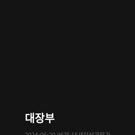
대장부
2024-06-20
96분
15세이상관람가