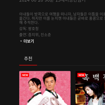
아내들이 방콕으로 여행을 떠나자, 남자들은 이틈을 이
옮긴다. 하지만 이를 눈치챈 아내들은 곧바로 홍콩으로
해 추적한다.
감독:
팡호청
출연:
증지위,
진소춘
관람등급:
더보기
추천