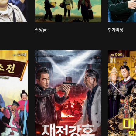
팔냥금
취가박당