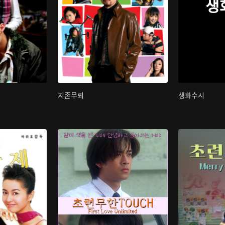
생
지존무뢰
생화수시