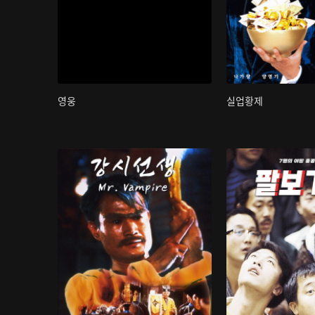
영웅
실업황제