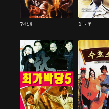
강시선생
팔보기병