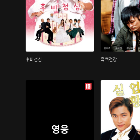
후비첨심
흑백전장
영웅