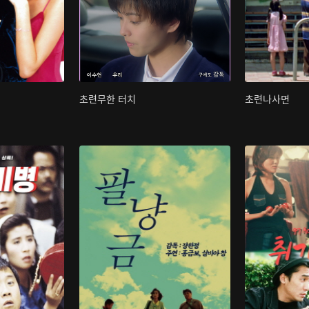
초련무한 터치
초련나사면