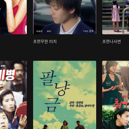
초련무한 터치
초련나사면