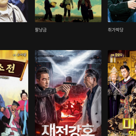
팔냥금
취가박당