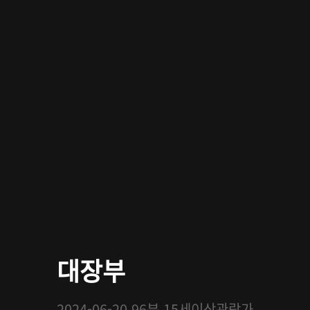
대장부
2024-06-20
96분
15세이상관람가