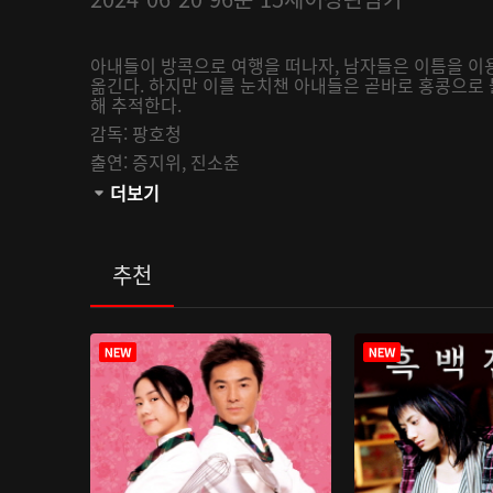
아내들이 방콕으로 여행을 떠나자, 남자들은 이틈을 이
옮긴다. 하지만 이를 눈치챈 아내들은 곧바로 홍콩으로
해 추적한다.
감독:
팡호청
출연:
증지위,
진소춘
관람등급:
더보기
추천