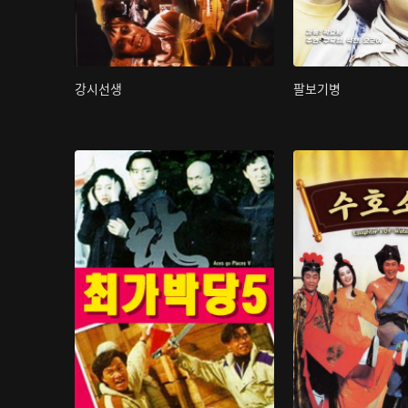
강시선생
팔보기병