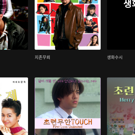
생
지존무뢰
생화수시