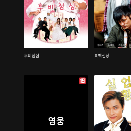
후비첨심
흑백전장
영웅