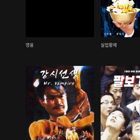
영웅
실업황제