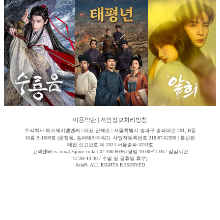
이용약관
|
개인정보처리방침
주식회사 에스제이엠엔씨 | 대표 안해조 | 서울특별시 송파구 송파대로 201, B동
16층 B-1609호 (문정동, 송파테라타워2) 사업자등록번호 218-87-02390 | 통신판
매업 신고번호 제-2024-서울송파-3233호
고객센터 cs_moa@sjmnc.co.kr | 02-400-6036 (평일 10:00~17:00 / 점심시간
12:30~13:30 / 주말 및 공휴일 휴무)
AsiaN. ALL RIGHTS RESERVED