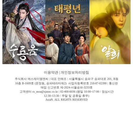
이용약관
|
개인정보처리방침
주식회사 에스제이엠엔씨 | 대표 안해조 | 서울특별시 송파구 송파대로 201, B동
16층 B-1609호 (문정동, 송파테라타워2) 사업자등록번호 218-87-02390 | 통신판
매업 신고번호 제-2024-서울송파-3233호
고객센터 cs_moa@sjmnc.co.kr | 02-400-6036 (평일 10:00~17:00 / 점심시간
12:30~13:30 / 주말 및 공휴일 휴무)
AsiaN. ALL RIGHTS RESERVED