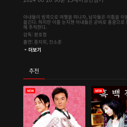
아내들이 방콕으로 여행을 떠나자, 남자들은 이틈을 이
옮긴다. 하지만 이를 눈치챈 아내들은 곧바로 홍콩으로
해 추적한다.
감독:
팡호청
출연:
증지위,
진소춘
관람등급:
더보기
추천