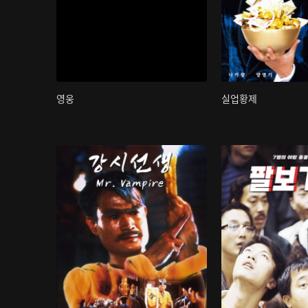
영웅
실업황제