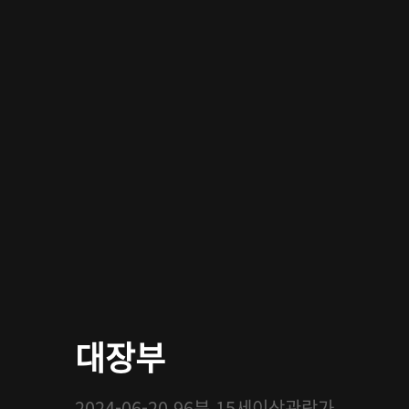
대장부
2024-06-20
96분
15세이상관람가