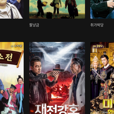
팔냥금
취가박당