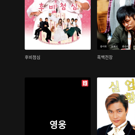
후비첨심
흑백전장
영웅