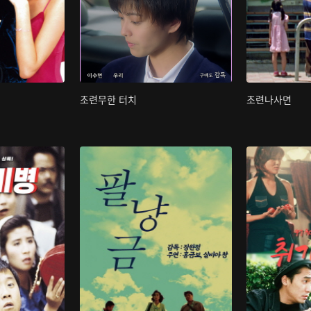
초련무한 터치
초련나사면