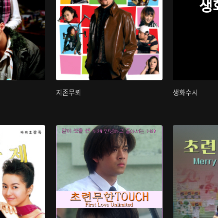
생
지존무뢰
생화수시