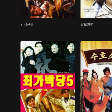
강시선생
팔보기병