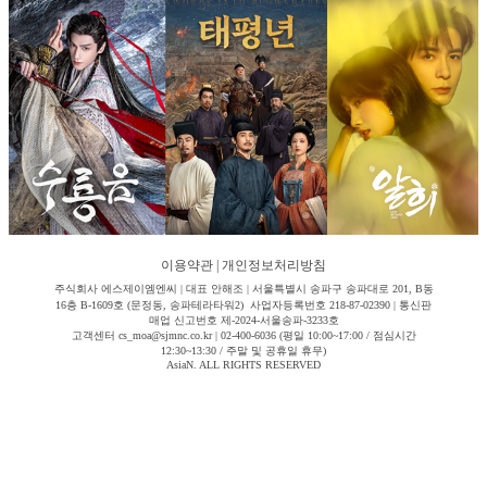
이용약관
|
개인정보처리방침
주식회사 에스제이엠엔씨 | 대표 안해조 | 서울특별시 송파구 송파대로 201, B동
16층 B-1609호 (문정동, 송파테라타워2) 사업자등록번호 218-87-02390 | 통신판
매업 신고번호 제-2024-서울송파-3233호
고객센터 cs_moa@sjmnc.co.kr | 02-400-6036 (평일 10:00~17:00 / 점심시간
12:30~13:30 / 주말 및 공휴일 휴무)
AsiaN. ALL RIGHTS RESERVED