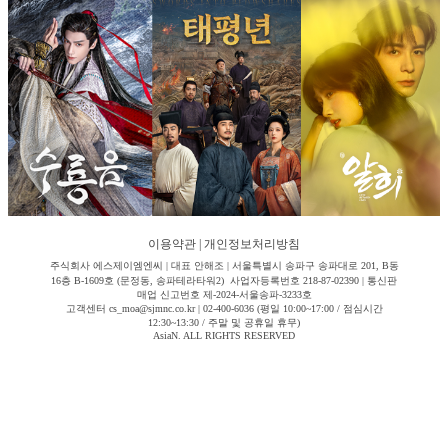
이용약관
|
개인정보처리방침
주식회사 에스제이엠엔씨 | 대표 안해조 | 서울특별시 송파구 송파대로 201, B동
16층 B-1609호 (문정동, 송파테라타워2) 사업자등록번호 218-87-02390 | 통신판
매업 신고번호 제-2024-서울송파-3233호
고객센터 cs_moa@sjmnc.co.kr | 02-400-6036 (평일 10:00~17:00 / 점심시간
12:30~13:30 / 주말 및 공휴일 휴무)
AsiaN. ALL RIGHTS RESERVED