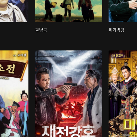
팔냥금
취가박당