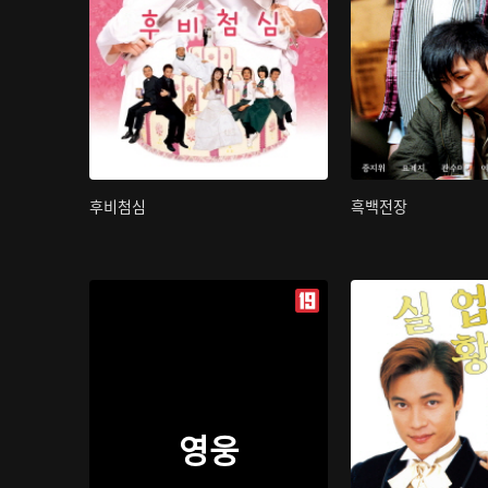
후비첨심
흑백전장
영웅