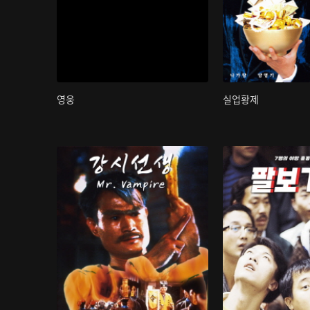
영웅
실업황제