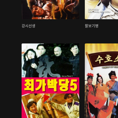
강시선생
팔보기병