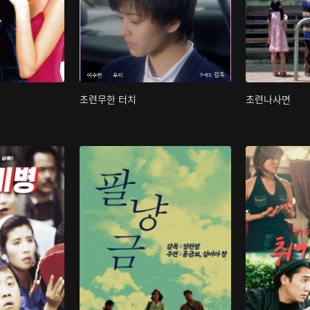
초련무한 터치
초련나사면