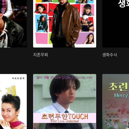
생
지존무뢰
생화수시