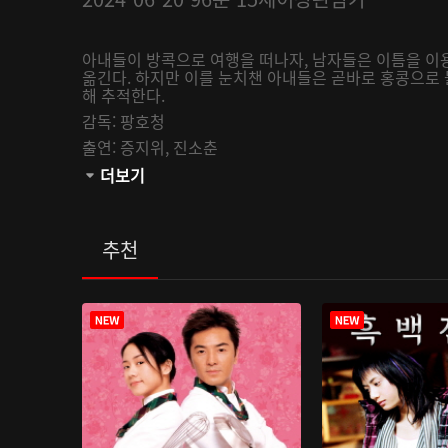
아내들이 방콕으로 여행을 떠나자, 남자들은 이틈을 이
옮긴다. 하지만 이를 눈치챈 아내들은 곧바로 홍콩으로
해 추적한다.
감독:
팡호청
출연:
증지위,
진소춘
관람등급:
더보기
추천