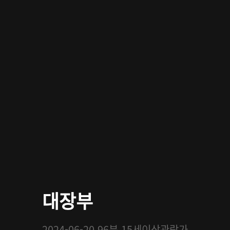
대장부
2024-06-20
96분
15세이상관람가