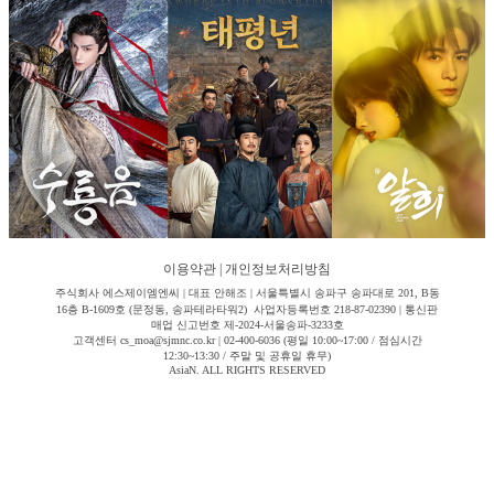
이용약관
|
개인정보처리방침
주식회사 에스제이엠엔씨 | 대표 안해조 | 서울특별시 송파구 송파대로 201, B동
16층 B-1609호 (문정동, 송파테라타워2) 사업자등록번호 218-87-02390 | 통신판
매업 신고번호 제-2024-서울송파-3233호
고객센터 cs_moa@sjmnc.co.kr | 02-400-6036 (평일 10:00~17:00 / 점심시간
12:30~13:30 / 주말 및 공휴일 휴무)
AsiaN. ALL RIGHTS RESERVED