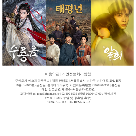
이용약관
|
개인정보처리방침
주식회사 에스제이엠엔씨 | 대표 안해조 | 서울특별시 송파구 송파대로 201, B동
16층 B-1609호 (문정동, 송파테라타워2) 사업자등록번호 218-87-02390 | 통신판
매업 신고번호 제-2024-서울송파-3233호
고객센터 cs_moa@sjmnc.co.kr | 02-400-6036 (평일 10:00~17:00 / 점심시간
12:30~13:30 / 주말 및 공휴일 휴무)
AsiaN. ALL RIGHTS RESERVED