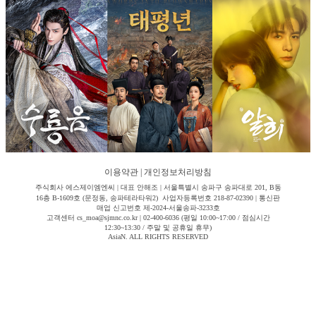
이용약관
|
개인정보처리방침
주식회사 에스제이엠엔씨 | 대표 안해조 | 서울특별시 송파구 송파대로 201, B동
16층 B-1609호 (문정동, 송파테라타워2) 사업자등록번호 218-87-02390 | 통신판
매업 신고번호 제-2024-서울송파-3233호
고객센터 cs_moa@sjmnc.co.kr | 02-400-6036 (평일 10:00~17:00 / 점심시간
12:30~13:30 / 주말 및 공휴일 휴무)
AsiaN. ALL RIGHTS RESERVED