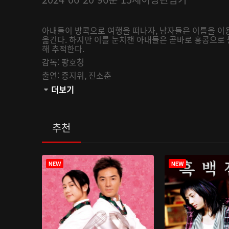
아내들이 방콕으로 여행을 떠나자, 남자들은 이틈을 이
옮긴다. 하지만 이를 눈치챈 아내들은 곧바로 홍콩으로
해 추적한다.
감독:
팡호청
출연:
증지위,
진소춘
관람등급:
더보기
추천