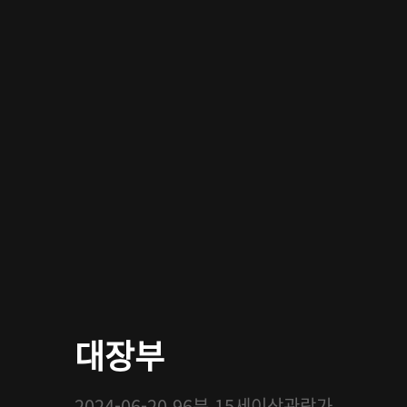
대장부
2024-06-20
96분
15세이상관람가