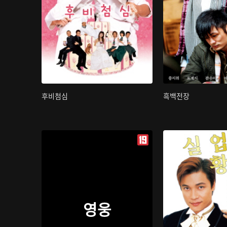
후비첨심
흑백전장
영웅