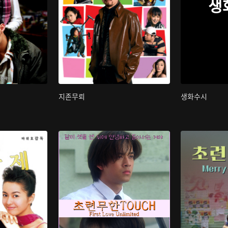
생
지존무뢰
생화수시