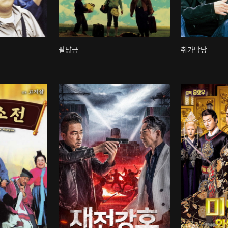
팔냥금
취가박당