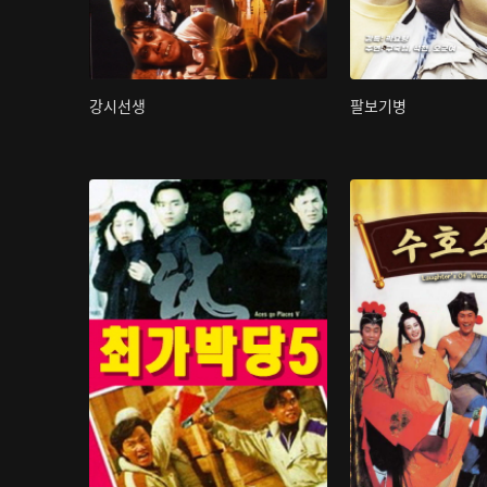
강시선생
팔보기병