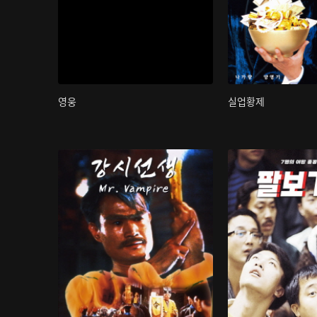
영웅
실업황제