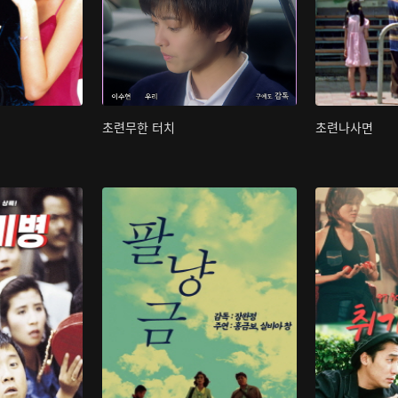
초련무한 터치
초련나사면