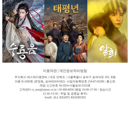
이용약관
|
개인정보처리방침
주식회사 에스제이엠엔씨 | 대표 안해조 | 서울특별시 송파구 송파대로 201, B동
16층 B-1609호 (문정동, 송파테라타워2) 사업자등록번호 218-87-02390 | 통신판
매업 신고번호 제-2024-서울송파-3233호
고객센터 cs_moa@sjmnc.co.kr | 02-400-6036 (평일 10:00~17:00 / 점심시간
12:30~13:30 / 주말 및 공휴일 휴무)
AsiaN. ALL RIGHTS RESERVED