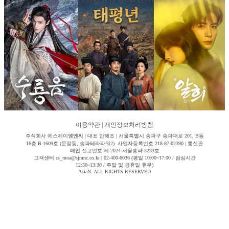
이용약관
|
개인정보처리방침
주식회사 에스제이엠엔씨 | 대표 안해조 | 서울특별시 송파구 송파대로 201, B동
16층 B-1609호 (문정동, 송파테라타워2) 사업자등록번호 218-87-02390 | 통신판
매업 신고번호 제-2024-서울송파-3233호
고객센터 cs_moa@sjmnc.co.kr | 02-400-6036 (평일 10:00~17:00 / 점심시간
12:30~13:30 / 주말 및 공휴일 휴무)
AsiaN. ALL RIGHTS RESERVED