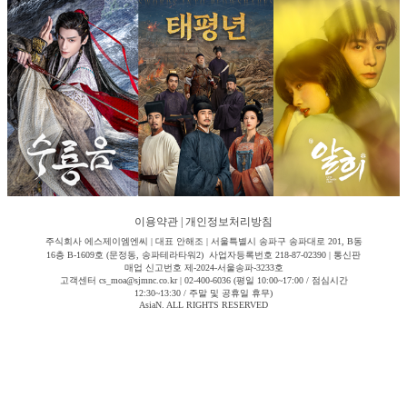
이용약관
|
개인정보처리방침
주식회사 에스제이엠엔씨 | 대표 안해조 | 서울특별시 송파구 송파대로 201, B동
16층 B-1609호 (문정동, 송파테라타워2) 사업자등록번호 218-87-02390 | 통신판
매업 신고번호 제-2024-서울송파-3233호
고객센터 cs_moa@sjmnc.co.kr | 02-400-6036 (평일 10:00~17:00 / 점심시간
12:30~13:30 / 주말 및 공휴일 휴무)
AsiaN. ALL RIGHTS RESERVED