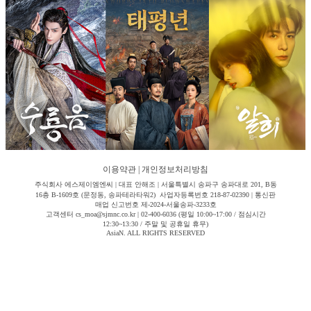
이용약관
|
개인정보처리방침
주식회사 에스제이엠엔씨 | 대표 안해조 | 서울특별시 송파구 송파대로 201, B동
16층 B-1609호 (문정동, 송파테라타워2) 사업자등록번호 218-87-02390 | 통신판
매업 신고번호 제-2024-서울송파-3233호
고객센터 cs_moa@sjmnc.co.kr | 02-400-6036 (평일 10:00~17:00 / 점심시간
12:30~13:30 / 주말 및 공휴일 휴무)
AsiaN. ALL RIGHTS RESERVED