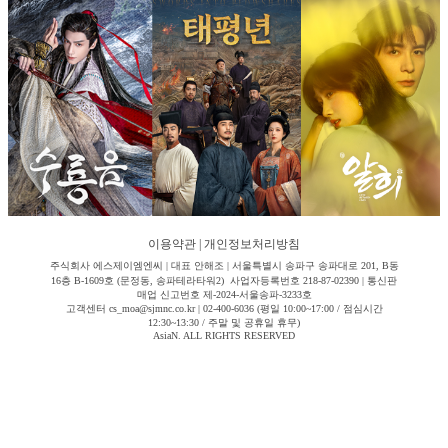
이용약관
|
개인정보처리방침
주식회사 에스제이엠엔씨 | 대표 안해조 | 서울특별시 송파구 송파대로 201, B동
16층 B-1609호 (문정동, 송파테라타워2) 사업자등록번호 218-87-02390 | 통신판
매업 신고번호 제-2024-서울송파-3233호
고객센터 cs_moa@sjmnc.co.kr | 02-400-6036 (평일 10:00~17:00 / 점심시간
12:30~13:30 / 주말 및 공휴일 휴무)
AsiaN. ALL RIGHTS RESERVED