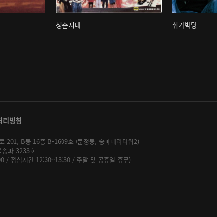
청춘시대
취가박당
처리방침
01, B동 16층 B-1609호 (문정동, 송파테라타워2)
울송파-3233호
:00 / 점심시간 12:30~13:30 / 주말 및 공휴일 휴무)