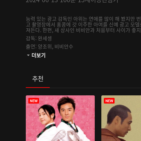
능력 있는 광고 감독인 아위는 연애를 많이 해 봤지만 
고 촬영장에서 홍콩에 갓 이주한 아여를 신예 광고 모델
져든다. 한편, 새 상사인 비비안과 처음부터 사이가 좋
감독:
완세셍
출연:
양조위,
비비안수
관람등급:
더보기
추천