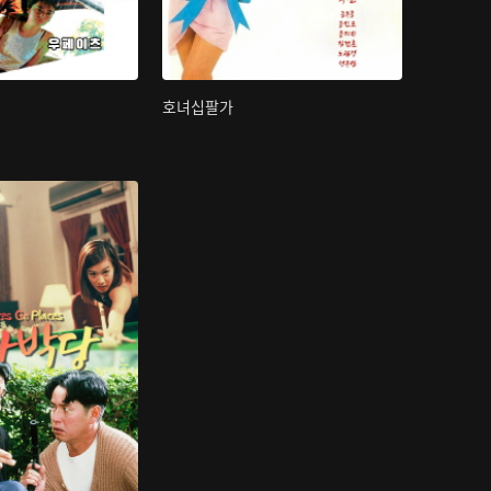
호녀십팔가