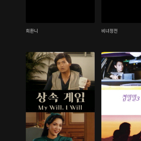
희환니
비녀정전