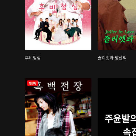
후비첨심
줄리엣과 양산백
주윤발의
속