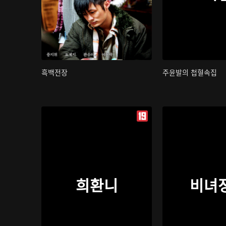
흑백전장
주윤발의 첩혈속집
희환니
비녀