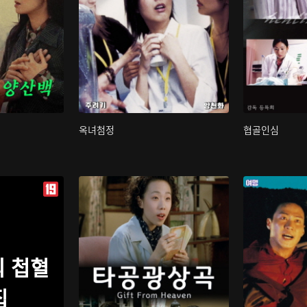
옥녀첨정
협골인심
 첩혈
집