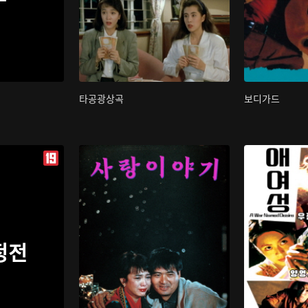
타공광상곡
보디가드
정전