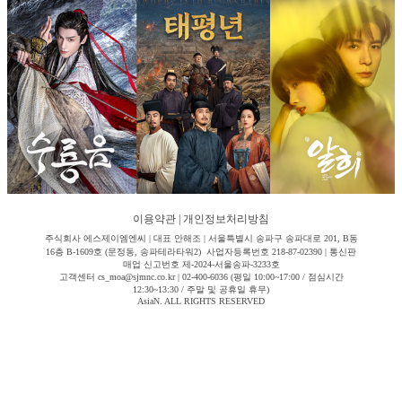
이용약관
|
개인정보처리방침
주식회사 에스제이엠엔씨 | 대표 안해조 | 서울특별시 송파구 송파대로 201, B동
16층 B-1609호 (문정동, 송파테라타워2) 사업자등록번호 218-87-02390 | 통신판
매업 신고번호 제-2024-서울송파-3233호
고객센터 cs_moa@sjmnc.co.kr | 02-400-6036 (평일 10:00~17:00 / 점심시간
12:30~13:30 / 주말 및 공휴일 휴무)
AsiaN. ALL RIGHTS RESERVED