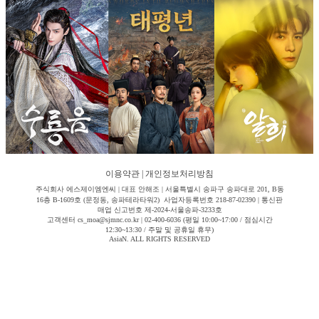
이용약관
|
개인정보처리방침
주식회사 에스제이엠엔씨 | 대표 안해조 | 서울특별시 송파구 송파대로 201, B동
16층 B-1609호 (문정동, 송파테라타워2) 사업자등록번호 218-87-02390 | 통신판
매업 신고번호 제-2024-서울송파-3233호
고객센터 cs_moa@sjmnc.co.kr | 02-400-6036 (평일 10:00~17:00 / 점심시간
12:30~13:30 / 주말 및 공휴일 휴무)
AsiaN. ALL RIGHTS RESERVED