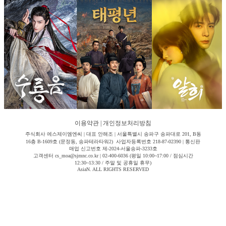
이용약관
|
개인정보처리방침
주식회사 에스제이엠엔씨 | 대표 안해조 | 서울특별시 송파구 송파대로 201, B동
16층 B-1609호 (문정동, 송파테라타워2) 사업자등록번호 218-87-02390 | 통신판
매업 신고번호 제-2024-서울송파-3233호
고객센터 cs_moa@sjmnc.co.kr | 02-400-6036 (평일 10:00~17:00 / 점심시간
12:30~13:30 / 주말 및 공휴일 휴무)
AsiaN. ALL RIGHTS RESERVED