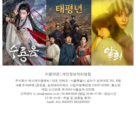
이용약관
|
개인정보처리방침
주식회사 에스제이엠엔씨 | 대표 안해조 | 서울특별시 송파구 송파대로 201, B동
16층 B-1609호 (문정동, 송파테라타워2) 사업자등록번호 218-87-02390 | 통신판
매업 신고번호 제-2024-서울송파-3233호
고객센터 cs_moa@sjmnc.co.kr | 02-400-6036 (평일 10:00~17:00 / 점심시간
12:30~13:30 / 주말 및 공휴일 휴무)
AsiaN. ALL RIGHTS RESERVED