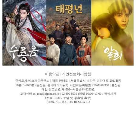
이용약관
|
개인정보처리방침
주식회사 에스제이엠엔씨 | 대표 안해조 | 서울특별시 송파구 송파대로 201, B동
16층 B-1609호 (문정동, 송파테라타워2) 사업자등록번호 218-87-02390 | 통신판
매업 신고번호 제-2024-서울송파-3233호
고객센터 cs_moa@sjmnc.co.kr | 02-400-6036 (평일 10:00~17:00 / 점심시간
12:30~13:30 / 주말 및 공휴일 휴무)
AsiaN. ALL RIGHTS RESERVED