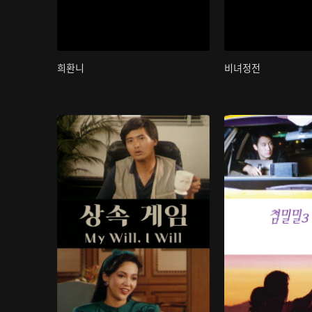
희환니
비녀정전