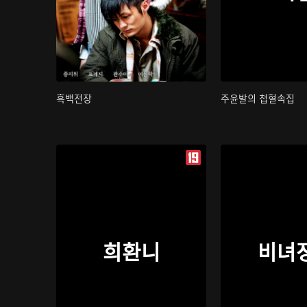
흑백전장
주윤발의 첩혈속집
희환니
비녀