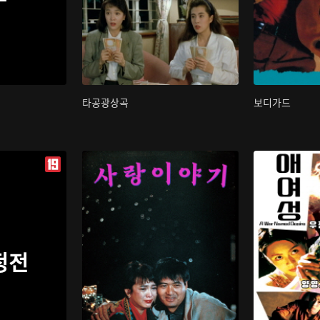
타공광상곡
보디가드
정전