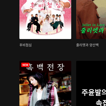
후비첨심
줄리엣과 양산백
주윤발의
속