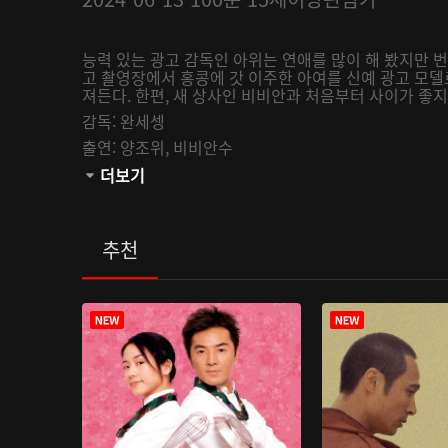
능력 있는 광고 감독인 아위는 연애를 많이 해 봤지만 
고 촬영장에서 홍콩에 갓 이주한 아여를 신예 광고 모델
져든다. 한편, 새 상사인 비비안과 처음부터 사이가 좋
감독:
완세셍
출연:
양조위,
비비안수
관람등급:
더보기
추천