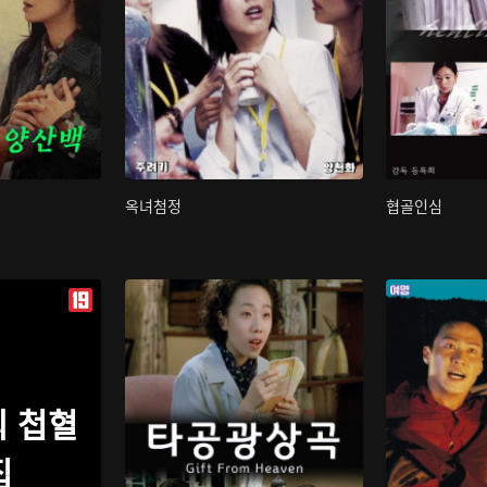
옥녀첨정
협골인심
 첩혈
집