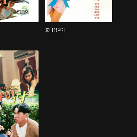
호녀십팔가