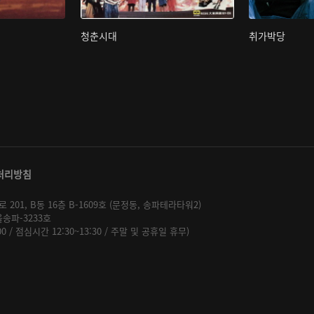
청춘시대
취가박당
처리방침
01, B동 16층 B-1609호 (문정동, 송파테라타워2)
울송파-3233호
:00 / 점심시간 12:30~13:30 / 주말 및 공휴일 휴무)