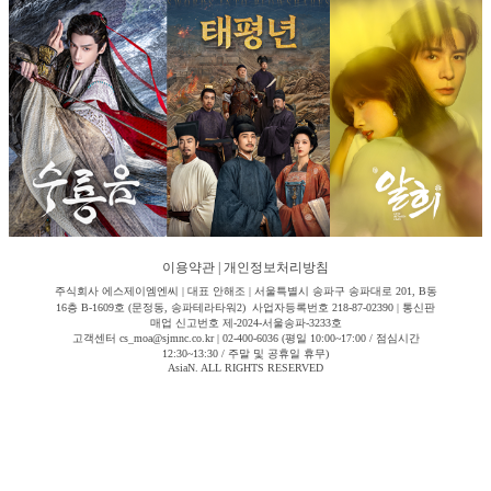
이용약관
|
개인정보처리방침
주식회사 에스제이엠엔씨 | 대표 안해조 | 서울특별시 송파구 송파대로 201, B동
16층 B-1609호 (문정동, 송파테라타워2) 사업자등록번호 218-87-02390 | 통신판
매업 신고번호 제-2024-서울송파-3233호
고객센터 cs_moa@sjmnc.co.kr | 02-400-6036 (평일 10:00~17:00 / 점심시간
12:30~13:30 / 주말 및 공휴일 휴무)
AsiaN. ALL RIGHTS RESERVED