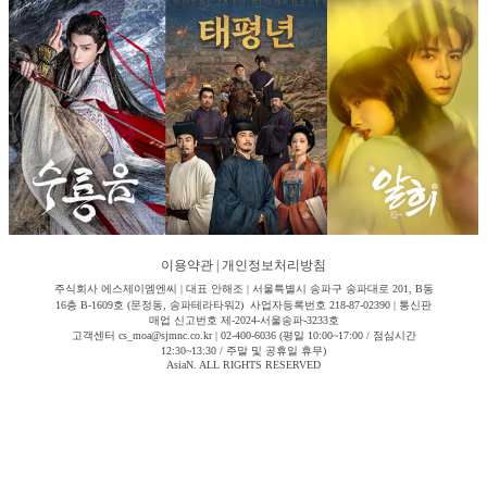
이용약관
|
개인정보처리방침
주식회사 에스제이엠엔씨 | 대표 안해조 | 서울특별시 송파구 송파대로 201, B동
16층 B-1609호 (문정동, 송파테라타워2) 사업자등록번호 218-87-02390 | 통신판
매업 신고번호 제-2024-서울송파-3233호
고객센터 cs_moa@sjmnc.co.kr | 02-400-6036 (평일 10:00~17:00 / 점심시간
12:30~13:30 / 주말 및 공휴일 휴무)
AsiaN. ALL RIGHTS RESERVED