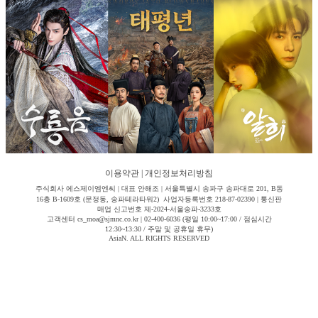
이용약관
|
개인정보처리방침
주식회사 에스제이엠엔씨 | 대표 안해조 | 서울특별시 송파구 송파대로 201, B동
16층 B-1609호 (문정동, 송파테라타워2) 사업자등록번호 218-87-02390 | 통신판
매업 신고번호 제-2024-서울송파-3233호
고객센터 cs_moa@sjmnc.co.kr | 02-400-6036 (평일 10:00~17:00 / 점심시간
12:30~13:30 / 주말 및 공휴일 휴무)
AsiaN. ALL RIGHTS RESERVED