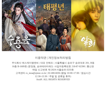
이용약관
|
개인정보처리방침
주식회사 에스제이엠엔씨 | 대표 안해조 | 서울특별시 송파구 송파대로 201, B동
16층 B-1609호 (문정동, 송파테라타워2) 사업자등록번호 218-87-02390 | 통신판
매업 신고번호 제-2024-서울송파-3233호
고객센터 cs_moa@sjmnc.co.kr | 02-400-6036 (평일 10:00~17:00 / 점심시간
12:30~13:30 / 주말 및 공휴일 휴무)
AsiaN. ALL RIGHTS RESERVED