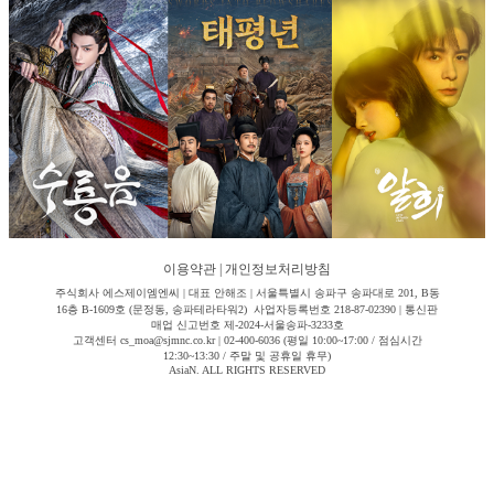
이용약관
|
개인정보처리방침
주식회사 에스제이엠엔씨 | 대표 안해조 | 서울특별시 송파구 송파대로 201, B동
16층 B-1609호 (문정동, 송파테라타워2) 사업자등록번호 218-87-02390 | 통신판
매업 신고번호 제-2024-서울송파-3233호
고객센터 cs_moa@sjmnc.co.kr | 02-400-6036 (평일 10:00~17:00 / 점심시간
12:30~13:30 / 주말 및 공휴일 휴무)
AsiaN. ALL RIGHTS RESERVED