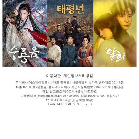
이용약관
|
개인정보처리방침
주식회사 에스제이엠엔씨 | 대표 안해조 | 서울특별시 송파구 송파대로 201, B동
16층 B-1609호 (문정동, 송파테라타워2) 사업자등록번호 218-87-02390 | 통신판
매업 신고번호 제-2024-서울송파-3233호
고객센터 cs_moa@sjmnc.co.kr | 02-400-6036 (평일 10:00~17:00 / 점심시간
12:30~13:30 / 주말 및 공휴일 휴무)
AsiaN. ALL RIGHTS RESERVED