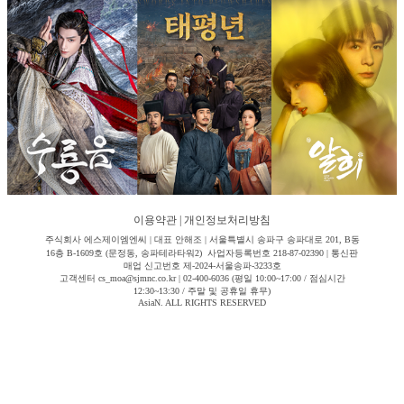
이용약관
|
개인정보처리방침
주식회사 에스제이엠엔씨 | 대표 안해조 | 서울특별시 송파구 송파대로 201, B동
16층 B-1609호 (문정동, 송파테라타워2) 사업자등록번호 218-87-02390 | 통신판
매업 신고번호 제-2024-서울송파-3233호
고객센터 cs_moa@sjmnc.co.kr | 02-400-6036 (평일 10:00~17:00 / 점심시간
12:30~13:30 / 주말 및 공휴일 휴무)
AsiaN. ALL RIGHTS RESERVED