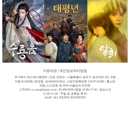
이용약관
|
개인정보처리방침
주식회사 에스제이엠엔씨 | 대표 안해조 | 서울특별시 송파구 송파대로 201, B동
16층 B-1609호 (문정동, 송파테라타워2) 사업자등록번호 218-87-02390 | 통신판
매업 신고번호 제-2024-서울송파-3233호
고객센터 cs_moa@sjmnc.co.kr | 02-400-6036 (평일 10:00~17:00 / 점심시간
12:30~13:30 / 주말 및 공휴일 휴무)
AsiaN. ALL RIGHTS RESERVED