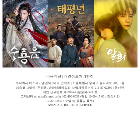
이용약관
|
개인정보처리방침
주식회사 에스제이엠엔씨 | 대표 안해조 | 서울특별시 송파구 송파대로 201, B동
16층 B-1609호 (문정동, 송파테라타워2) 사업자등록번호 218-87-02390 | 통신판
매업 신고번호 제-2024-서울송파-3233호
고객센터 cs_moa@sjmnc.co.kr | 02-400-6036 (평일 10:00~17:00 / 점심시간
12:30~13:30 / 주말 및 공휴일 휴무)
AsiaN. ALL RIGHTS RESERVED