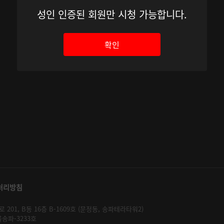
성인 인증된 회원만 시청 가능합니다.
확인
처리방침
01, B동 16층 B-1609호 (문정동, 송파테라타워2)
울송파-3233호