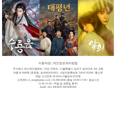
이용약관
|
개인정보처리방침
주식회사 에스제이엠엔씨 | 대표 안해조 | 서울특별시 송파구 송파대로 201, B동
16층 B-1609호 (문정동, 송파테라타워2) 사업자등록번호 218-87-02390 | 통신판
매업 신고번호 제-2024-서울송파-3233호
고객센터 cs_moa@sjmnc.co.kr | 02-400-6036 (평일 10:00~17:00 / 점심시간
12:30~13:30 / 주말 및 공휴일 휴무)
AsiaN. ALL RIGHTS RESERVED