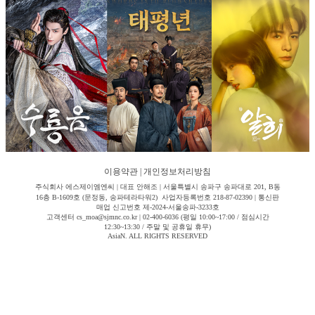
이용약관
|
개인정보처리방침
주식회사 에스제이엠엔씨 | 대표 안해조 | 서울특별시 송파구 송파대로 201, B동
16층 B-1609호 (문정동, 송파테라타워2) 사업자등록번호 218-87-02390 | 통신판
매업 신고번호 제-2024-서울송파-3233호
고객센터 cs_moa@sjmnc.co.kr | 02-400-6036 (평일 10:00~17:00 / 점심시간
12:30~13:30 / 주말 및 공휴일 휴무)
AsiaN. ALL RIGHTS RESERVED