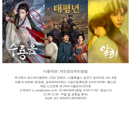
이용약관
|
개인정보처리방침
주식회사 에스제이엠엔씨 | 대표 안해조 | 서울특별시 송파구 송파대로 201, B동
16층 B-1609호 (문정동, 송파테라타워2) 사업자등록번호 218-87-02390 | 통신판
매업 신고번호 제-2024-서울송파-3233호
고객센터 cs_moa@sjmnc.co.kr | 02-400-6036 (평일 10:00~17:00 / 점심시간
12:30~13:30 / 주말 및 공휴일 휴무)
AsiaN. ALL RIGHTS RESERVED