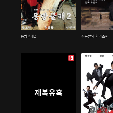
동방불패2
주윤발의 화기소림
제복유혹