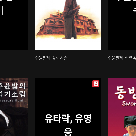
비
주윤발의 강호지존
주윤발의 첩혈
유타락, 유영
웅