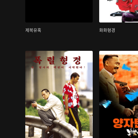
제복유혹
화화형경