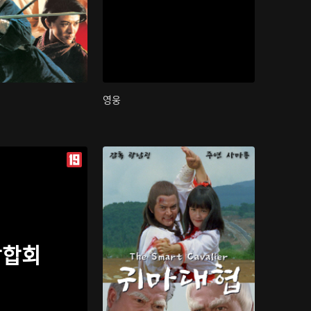
영웅
삼합회