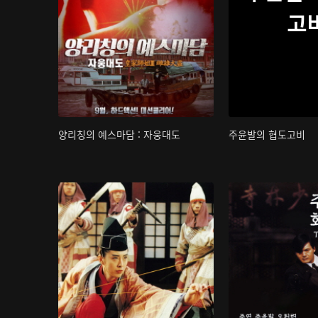
고
양리칭의 예스마담 : 자웅대도
주윤발의 협도고비