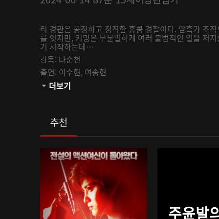
리 경관은 공정하고 정직한 홍콩 경찰이다. 암흑가 조직
를 잇지만, 커밍은 무분별하게 여러 불법적인 일을 저지
기 시작하는데…
감독:
나순천
출연:
이수현,
여송현
관람등급:
더보기
추천
주윤발의