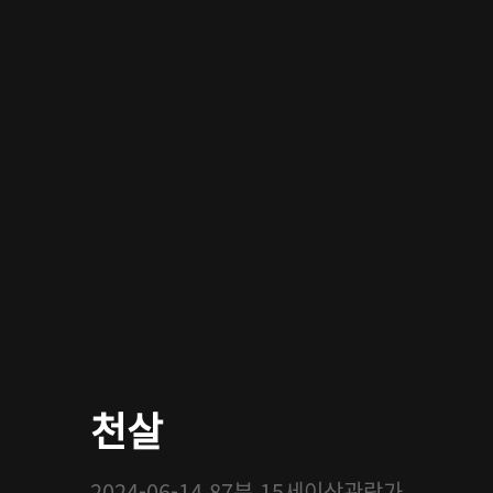
천살
2024-06-14
87분
15세이상관람가