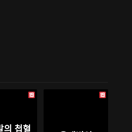
발의 첩혈