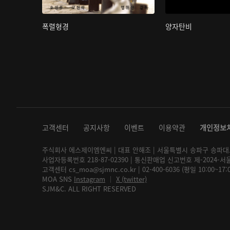
폭렬형경
양자탄비
고객센터
공지사항
이벤트
이용약관
개인정보
주식회사 에스제이엠엔씨 | 대표 안해조 | 서울특별시 송파구 송파대로 2
사업자등록번호 218-87-02390 | 통신판매업 신고번호 제-2024-서
고객센터 cs_moa@sjmnc.co.kr | 02-400-6036 (평일 10:00~17
MOA SNS
Instagram
│
X (twitter)
SJM&C. ALL RIGHT RESERVED