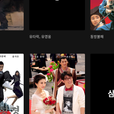
유타락, 유영웅
동방불패