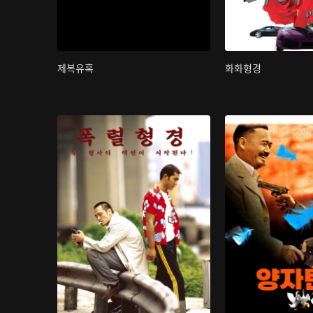
제복유혹
화화형경