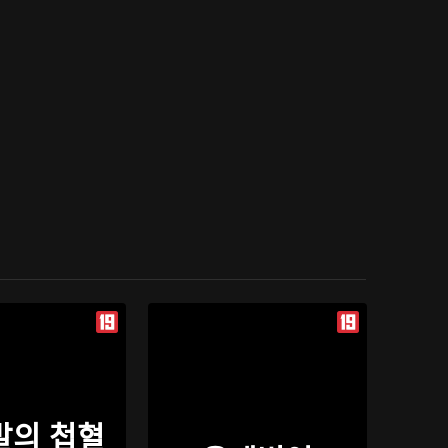
발의 첩혈