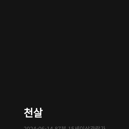
천살
2024-06-14
87분
15세이상관람가