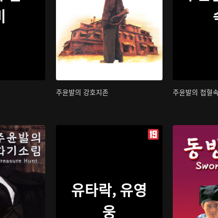
비
주윤발의 강호지존
주윤발의 첩혈
유타락, 유영
웅