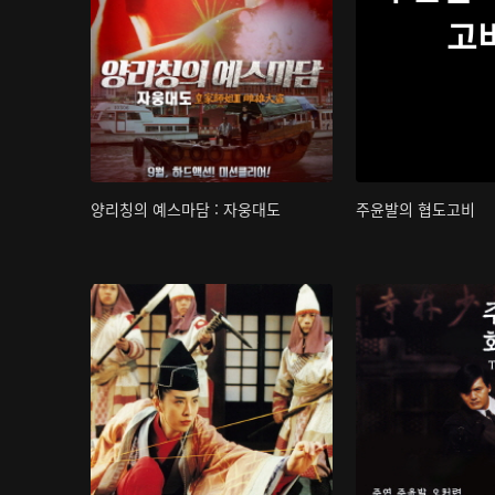
고
양리칭의 예스마담 : 자웅대도
주윤발의 협도고비