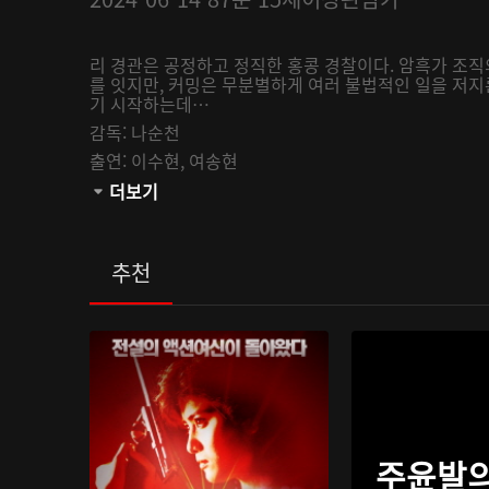
리 경관은 공정하고 정직한 홍콩 경찰이다. 암흑가 조직
를 잇지만, 커밍은 무분별하게 여러 불법적인 일을 저지
기 시작하는데…
감독:
나순천
출연:
이수현,
여송현
관람등급:
더보기
추천
주윤발의