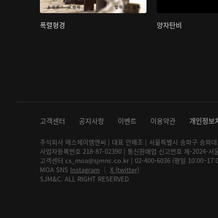
폭렬형경
양자탄비
고객센터
공지사항
이벤트
이용약관
개인정보
주식회사 에스제이엠엔씨 | 대표 안해조 | 서울특별시 송파구 송파대로 2
사업자등록번호 218-87-02390 | 통신판매업 신고번호 제-2024-서
고객센터 cs_moa@sjmnc.co.kr | 02-400-6036 (평일 10:00~17
MOA SNS
Instagram
│
X (twitter)
SJM&C. ALL RIGHT RESERVED