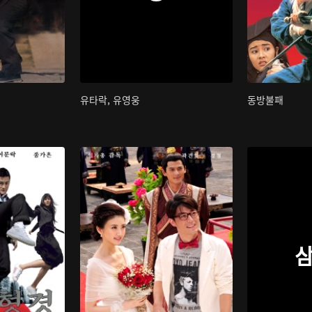
유타락, 유영웅
동방불패