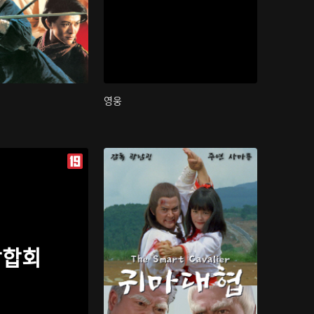
영웅
삼합회