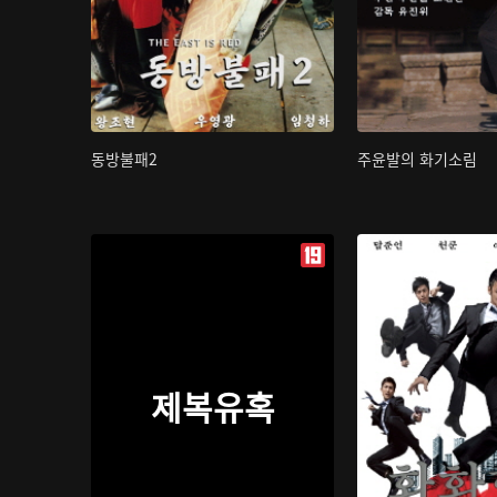
동방불패2
주윤발의 화기소림
제복유혹