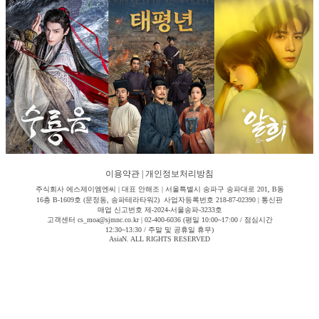
이용약관
|
개인정보처리방침
주식회사 에스제이엠엔씨 | 대표 안해조 | 서울특별시 송파구 송파대로 201, B동
16층 B-1609호 (문정동, 송파테라타워2) 사업자등록번호 218-87-02390 | 통신판
매업 신고번호 제-2024-서울송파-3233호
고객센터 cs_moa@sjmnc.co.kr | 02-400-6036 (평일 10:00~17:00 / 점심시간
12:30~13:30 / 주말 및 공휴일 휴무)
AsiaN. ALL RIGHTS RESERVED