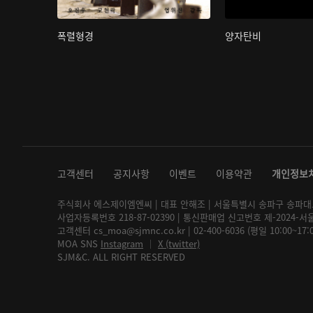
폭렬형경
양자탄비
고객센터
공지사항
이벤트
이용약관
개인정보
주식회사 에스제이엠엔씨 | 대표 안해조 | 서울특별시 송파구 송파대로 2
사업자등록번호 218-87-02390 | 통신판매업 신고번호 제-2024-서
고객센터 cs_moa@sjmnc.co.kr | 02-400-6036 (평일 10:00~17
MOA SNS
Instagram
│
X (twitter)
SJM&C. ALL RIGHT RESERVED