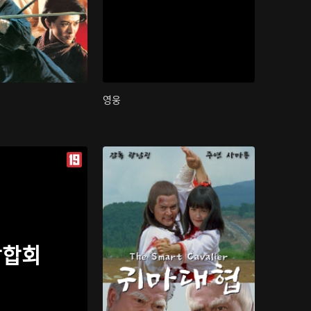
영웅
삼합회