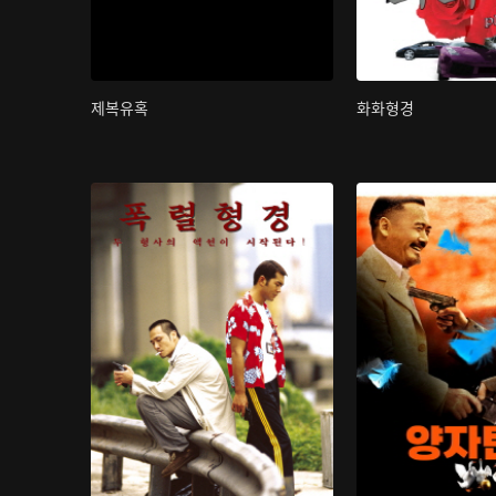
제복유혹
화화형경