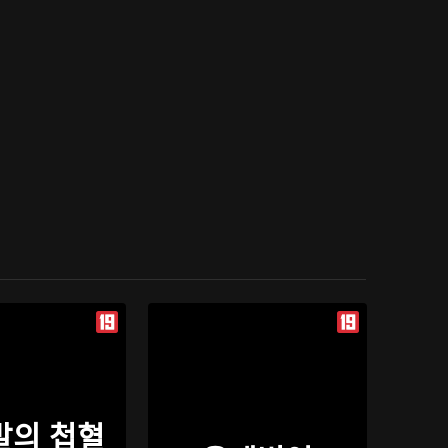
발의 첩혈