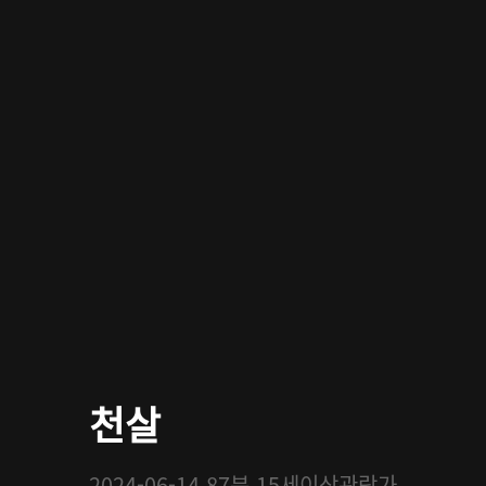
천살
2024-06-14
87분
15세이상관람가