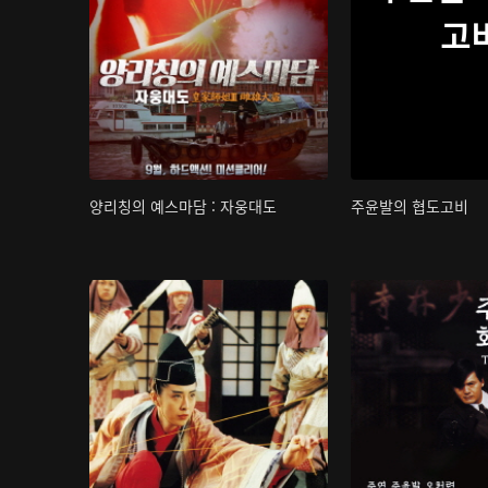
고
양리칭의 예스마담 : 자웅대도
주윤발의 협도고비