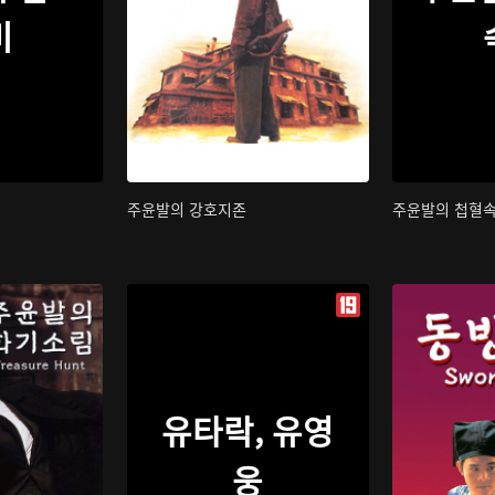
비
주윤발의 강호지존
주윤발의 첩혈
유타락, 유영
웅