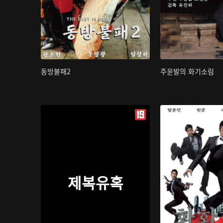
동방불패2
주윤발의 화기소림
제복유혹