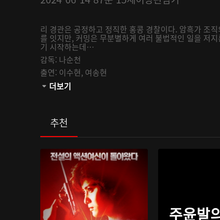
리 경관은 공정하고 정직한 홍콩 경찰이다. 암흑가 조직
를 잇지만, 커밍은 무분별하게 여러 불법적인 일을 저지
기 시작하는데…
감독:
나순천
출연:
이수현,
여송현
관람등급:
더보기
추천
주윤발의