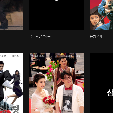
유타락, 유영웅
동방불패